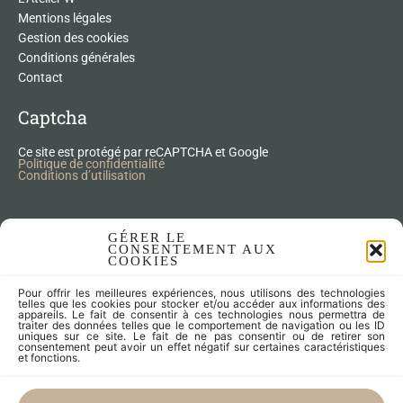
Mentions légales
Gestion des cookies
Conditions générales
Contact
Captcha
Ce site est protégé par reCAPTCHA et Google
Politique de confidentialité
Conditions d’utilisation
Nos Produits Upcycling
GÉRER LE
CONSENTEMENT AUX
COOKIES
Accessoires
Pour offrir les meilleures expériences, nous utilisons des technologies
Articles zéro déchet
telles que les cookies pour stocker et/ou accéder aux informations des
appareils. Le fait de consentir à ces technologies nous permettra de
Fleurs séchées
traiter des données telles que le comportement de navigation ou les ID
Lampes
uniques sur ce site. Le fait de ne pas consentir ou de retirer son
consentement peut avoir un effet négatif sur certaines caractéristiques
Meubles
et fonctions.
Miroirs et cadres
Objets