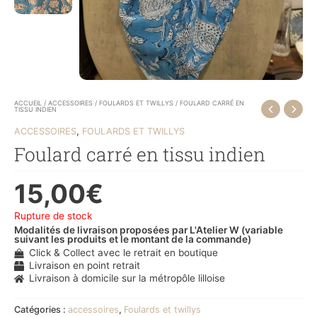
ACCUEIL
/
ACCESSOIRES
/
FOULARDS ET TWILLYS
/ FOULARD CARRÉ EN
TISSU INDIEN
,
ACCESSOIRES
FOULARDS ET TWILLYS
Foulard carré en tissu indien
15,00
€
Rupture de stock
Modalités de livraison proposées par L'Atelier W (variable
suivant les produits et le montant de la commande)
Click & Collect avec le retrait en boutique
Livraison en point retrait
Livraison à domicile sur la métropôle lilloise
Catégories :
accessoires
,
Foulards et twillys