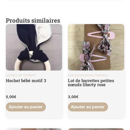
Poids
0,200 kg
Produits similaires
univers de l'enfant
Les accessoires cheveux
Hochet bébé motif 3
Lot de barrettes petites
nœuds liberty rose
5,00
€
3,00
€
Ajouter au panier
Ajouter au panier