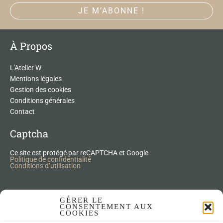
À Propos
L'Atelier W
Mentions légales
Gestion des cookies
Conditions générales
Contact
Captcha
Ce site est protégé par reCAPTCHA et Google
Politique de confidentialité
Conditions d’utilisation
Nos Produits Upcycling
GÉRER LE
CONSENTEMENT AUX
COOKIES
Accessoires