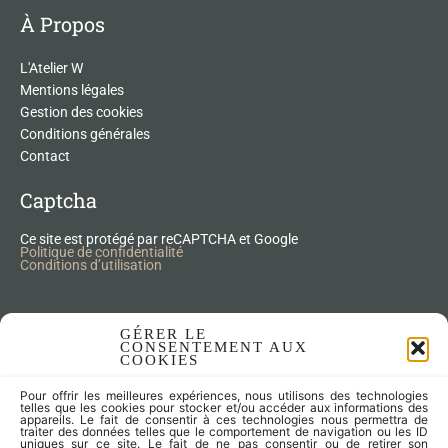
À Propos
L'Atelier W
Mentions légales
Gestion des cookies
Conditions générales
Contact
Captcha
Ce site est protégé par reCAPTCHA et Google
Politique de confidentialité
Conditions d’utilisation
Nos Produits Upcycling
GÉRER LE
CONSENTEMENT AUX
COOKIES
Accessoires
Pour offrir les meilleures expériences, nous utilisons des technologies
Articles zéro déchet
telles que les cookies pour stocker et/ou accéder aux informations des
appareils. Le fait de consentir à ces technologies nous permettra de
Fleurs séchées
traiter des données telles que le comportement de navigation ou les ID
Lampes
uniques sur ce site. Le fait de ne pas consentir ou de retirer son