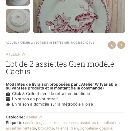
ACCUEIL
/
ATELIER W
/ LOT DE 2 ASSIETTES GIEN MODÈLE CACTUS
ATELIER W
Lot de 2 assiettes Gien modèle
Cactus
Modalités de livraison proposées par L'Atelier W (variable
suivant les produits et le montant de la commande)
Click & Collect avec le retrait en boutique
Livraison en point retrait
Livraison à domicile sur la métropôle lilloise
Catégorie :
Atelier W
Étiquette :
assiettes
,
assiettes anciennes
,
assiettes de collection
,
assiettes vintage
,
brocante
,
faïence
,
gien
,
porcelaine opaque
,