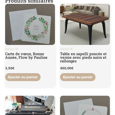
Produits similaires
Atelier W
Atelier W
Carte de vœux, Bonne
Table en sapelli poncée et
Année, Flow by Pauline
vernie avec pieds noirs et
rallonges
3,50
€
450,00
€
Ajouter au panier
Ajouter au panier