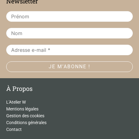
Newsletter
o
g
o
r
k
a
m
À Propos
L'Atelier W
Mentions légales
Gestion des cookies
Conditions générales
Contact