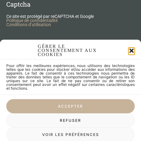
Captcha
Ce site est protégé par reCAPTCHA et Google
Politique de confidentialité
Conditions d’utilisation
Nos Produits Upcycling
GÉRER LE
CONSENTEMENT AUX
COOKIES
Accessoires
Pour offrir les meilleures expériences, nous utilisons des technologies
Articles zéro déchet
telles que les cookies pour stocker et/ou accéder aux informations des
appareils. Le fait de consentir à ces technologies nous permettra de
Fleurs séchées
traiter des données telles que le comportement de navigation ou les ID
Lampes
uniques sur ce site. Le fait de ne pas consentir ou de retirer son
consentement peut avoir un effet négatif sur certaines caractéristiques
Meubles
et fonctions.
Miroirs et cadres
Objets
ACCEPTER
Univers de l'enfant
Vaisselle
REFUSER
LES CRÉATEURS
VOIR LES PRÉFÉRENCES