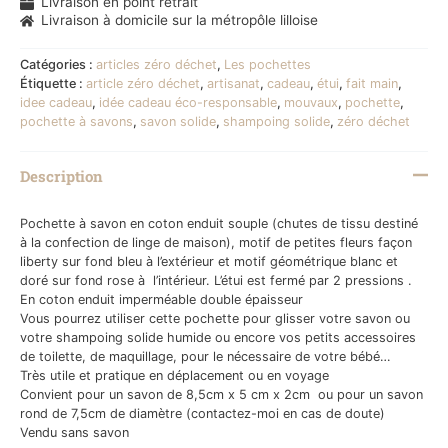
Livraison en point retrait
Livraison à domicile sur la métropôle lilloise
Catégories :
articles zéro déchet
,
Les pochettes
Étiquette :
article zéro déchet
,
artisanat
,
cadeau
,
étui
,
fait main
,
idee cadeau
,
idée cadeau éco-responsable
,
mouvaux
,
pochette
,
pochette à savons
,
savon solide
,
shampoing solide
,
zéro déchet
Description
Pochette à savon en coton enduit souple (chutes de tissu destiné
à la confection de linge de maison), motif de petites fleurs façon
liberty sur fond bleu à l’extérieur et motif géométrique blanc et
doré sur fond rose à l’intérieur. L’étui est fermé par 2 pressions .
En coton enduit imperméable double épaisseur
Vous pourrez utiliser cette pochette pour glisser votre savon ou
votre shampoing solide humide ou encore vos petits accessoires
de toilette, de maquillage, pour le nécessaire de votre bébé…
Très utile et pratique en déplacement ou en voyage
Convient pour un savon de 8,5cm x 5 cm x 2cm ou pour un savon
rond de 7,5cm de diamètre (contactez-moi en cas de doute)
Vendu sans savon