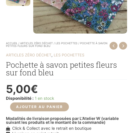
ACCUEIL
/
ARTICLES ZÉRO DÉCHET
/
LES POCHETTES
/ POCHETTE À SAVON
PETITES FLEURS SUR FOND BLEU
,
ARTICLES ZÉRO DÉCHET
LES POCHETTES
Pochette à savon petites fleurs
sur fond bleu
5,00
€
Disponibilité :
1 en stock
AJOUTER AU PANIER
Modalités de livraison proposées par L'Atelier W (variable
suivant les produits et le montant de la commande)
Click & Collect avec le retrait en boutique