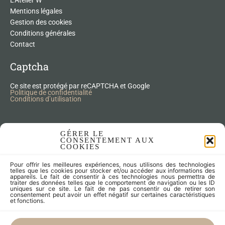
L'Atelier W
Mentions légales
Gestion des cookies
Conditions générales
Contact
Captcha
Ce site est protégé par reCAPTCHA et Google
Politique de confidentialité
Conditions d’utilisation
Nos Produits Upcycling
GÉRER LE
CONSENTEMENT AUX
COOKIES
Accessoires
Pour offrir les meilleures expériences, nous utilisons des technologies
Articles zéro déchet
telles que les cookies pour stocker et/ou accéder aux informations des
appareils. Le fait de consentir à ces technologies nous permettra de
Fleurs séchées
traiter des données telles que le comportement de navigation ou les ID
Lampes
uniques sur ce site. Le fait de ne pas consentir ou de retirer son
consentement peut avoir un effet négatif sur certaines caractéristiques
Meubles
et fonctions.
Miroirs et cadres
Objets