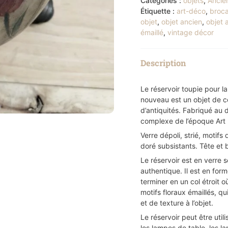
Catégories :
objets
,
Ancie
Étiquette :
art-déco
,
broc
objet
,
objet ancien
,
objet 
émaillé
,
vintage décor
Description
Le réservoir toupie pour l
nouveau est un objet de co
d’antiquités. Fabriqué au 
complexe de l’époque Art
Verre dépoli, strié, motifs
doré subsistants. Tête et 
Le réservoir est en verre s
authentique. Il est en for
terminer en un col étroit 
motifs floraux émaillés, qu
et de texture à l’objet.
Le réservoir peut être uti
les lampes de table, les l