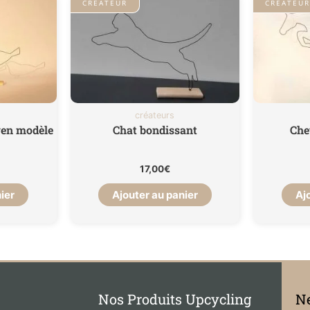
CRÉATEUR
CRÉATEU
créateurs
yen modèle
Chat bondissant
Chev
17,00
€
ier
Ajouter au panier
Aj
Nos Produits Upcycling
Ne