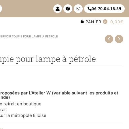
U
F
I
06.70.04.18.89
s
a
n
e
c
s
r
e
t
PANIER
0,00€
-
b
a
0
a
o
g
l
o
r
t
k
a
SERVOIR TOUPIE POUR LAMPE À PÉTROLE
m
upie pour lampe à pétrole
roposées par L'Atelier W (variable suivant les produits et
ande)
le retrait en boutique
rait
ur la métropôle lilloise