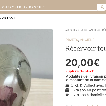
earch
CONTACT
ACCUEIL
/
OBJETS
/
ANCIENS
/ RÉ
,
OBJETS
ANCIENS
Réservoir to
20,00
€
Rupture de stock
Modalités de livraison p
le montant de la comm
Click & Collect avec 
Livraison en point ret
Livraison à domicile s