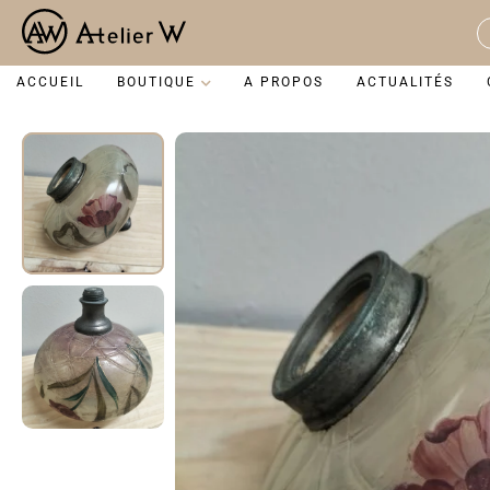
Aller
au
S
contenu
...
ACCUEIL
BOUTIQUE
A PROPOS
ACTUALITÉS