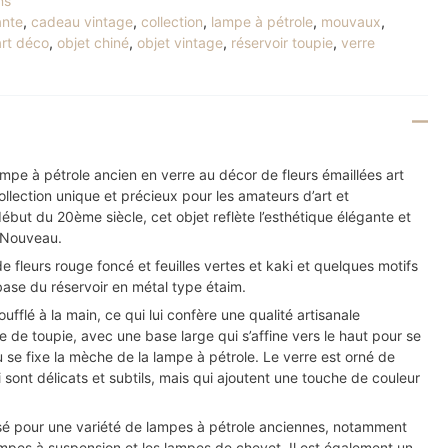
ns
ante
,
cadeau vintage
,
collection
,
lampe à pétrole
,
mouvaux
,
art déco
,
objet chiné
,
objet vintage
,
réservoir toupie
,
verre
ampe à pétrole ancien en verre au décor de fleurs émaillées art
llection unique et précieux pour les amateurs d’art et
début du 20ème siècle, cet objet reflète l’esthétique élégante et
 Nouveau.
 de fleurs rouge foncé et feuilles vertes et kaki et quelques motifs
base du réservoir en métal type étaim.
oufflé à la main, ce qui lui confère une qualité artisanale
me de toupie, avec une base large qui s’affine vers le haut pour se
où se fixe la mèche de la lampe à pétrole. Le verre est orné de
i sont délicats et subtils, mais qui ajoutent une touche de couleur
lisé pour une variété de lampes à pétrole anciennes, notamment
ampes à suspension et les lampes de chevet. Il est également un