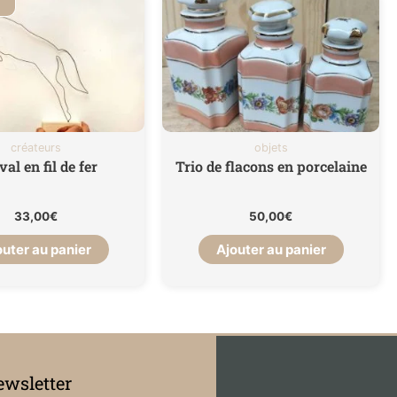
R
créateurs
objets
al en fil de fer
Trio de flacons en porcelaine
33,00
€
50,00
€
outer au panier
Ajouter au panier
wsletter